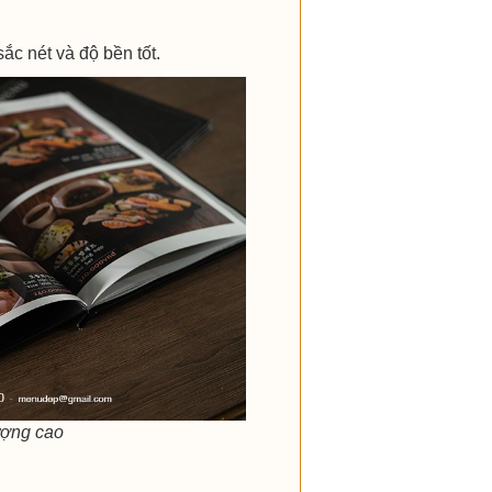
c nét và độ bền tốt.
ượng cao