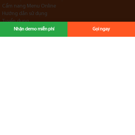
Cẩm nang Menu Online
Hướng dẫn sử dụng
Tuyển dụng
Điều khoản sử dụng
Nhận demo miễn phí
Gọi ngay
Liên hệ Menu Online Việt Nam
Địa điểm Ăn ngon Uống Đã
Địa điểm Ăn Ngon
Top Quán Cà Phê – Trà Sữa Đẹp Nhất
ChungChun Sushi
Atrani
Thư Duy Resort
INU
www.menuonline.vn